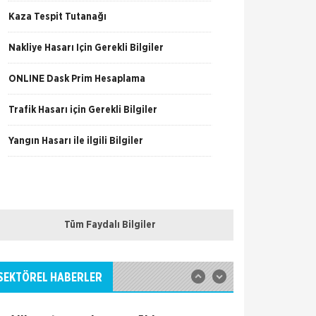
Kaza Tespit Tutanağı
Nakliye Hasarı İçin Gerekli Bilgiler
TSEV yeni mezunlarını verdi.
ONLİNE Dask Prim Hesaplama
Türk Sigorta Enstitüsü Vakfı (TSEV), 2012-
2013 akademik yılında Temel Sigortacılık
Trafik Hasarı için Gerekli Bilgiler
Eğitim Programı ve İleri Düzey Sigortacılık
Eğitim Programı’nın çeşitl
Yangın Hasarı ile ilgili Bilgiler
Fare Kasko Kapsamında
Sigorta şirketleri ile sigortalılar arasındaki
uyuşmazlıkları çözen Sigorta Tahkim
Komisyonu, sigortalı bir aracın aksamlarının
fare tarafından kemirilmesi nedeniyle sigorta
Tüm Faydalı Bilgiler
şi
Sigortix.com - Sigorta
Acentelerinin Gücü
www.sigortix.com Web Sitesi 01.10.2014 tarihi
itibarı ile yayına başlamıştır. Müşterileri Sigorta
SEKTÖREL HABERLER
Acentelerini neden tercih etmeleri gerektiği
konusunda bilgilendiren ve Sitedeki &Uu