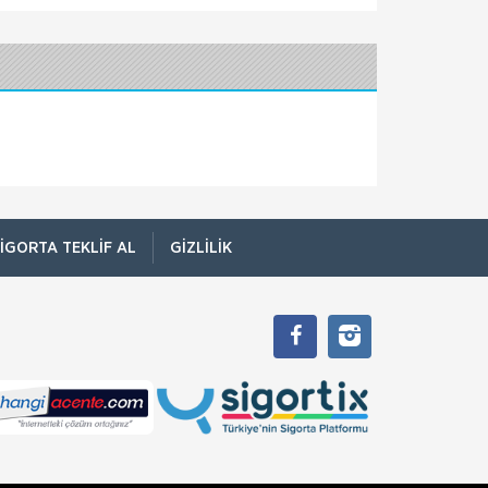
Allianz Türkiye, koşucularının
Allianz Türkiye’ye Sardis’ten iki
altın ödül
Allianz Türkiye, finans sektörü oyuncularının
ödüllendirildiği ödül organizasyonu Sardis’te
iki ödül aldı. Finans sektöründe f
Allianz Türkiye çalışanlarından
çevre duyarlılığı
Allianz Türkiye, 21 Eylül Dünya Temizlik Günü
kapsamında tüm dünyada aynı anda
gerçekleştirilen temizlik hareketine gönüllü
IGORTA TEKLIF AL
GIZLILIK
çalışan
Deprem çantasında olması
gerekenler!
Maddi ve manevi kayıplara yol açan deprem,
doğanın zamanı belirsiz felaketleri arasında
üst sıralarda yer alıyor. Birinci derece deprem
kuşağında yer alan Türkiye’de o
HDI Sigorta’dan spora destek
sürüyor
HDI Sigorta’nın spora verdiği destek sürüyor.
HDI Sigorta yapılan anlaşma ile birlikte