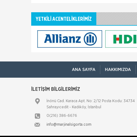
YETKİLİ ACENTELİKLERİMİZ
ANA SAYFA
HAKKIMIZDA
İLETİŞİM BİLGİLERİMİZ
İnönü Cad. Karaca Apt. No: 2/12 Posta Kodu: 34734
Sahrayıcedit - Kadıköy, İstanbul
0(216) 386-6676
info@marjinalsigorta.com