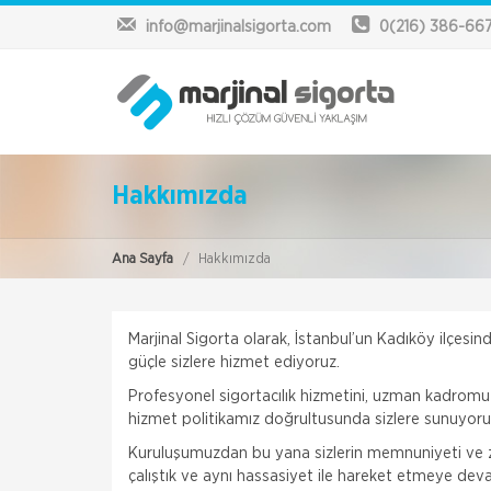
info@marjinalsigorta.com
0(216) 386-66
Hakkımızda
Ana Sayfa
Hakkımızda
Marjinal Sigorta olarak, İstanbul’un Kadıköy ilçesi
güçle sizlere hizmet ediyoruz.
Profesyonel sigortacılık hizmetini, uzman kadromuzla 
hizmet politikamız doğrultusunda sizlere sunuyoru
Kuruluşumuzdan bu yana sizlerin memnuniyeti ve 
çalıştık ve aynı hassasiyet ile hareket etmeye dev