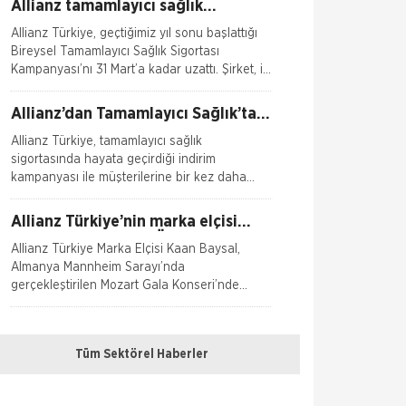
Allianz tamamlayıcı sağlık
kampanyasını uzattı
Allianz Türkiye, geçtiğimiz yıl sonu başlattığı
Bireysel Tamamlayıcı Sağlık Sigortası
Kampanyası’nı 31 Mart’a kadar uzattı. Şirket, ilk
defa Bireysel Tamamlayıc
Allianz’dan Tamamlayıcı Sağlık’ta
yüzde 25 indirim
Allianz Türkiye, tamamlayıcı sağlık
sigortasında hayata geçirdiği indirim
kampanyası ile müşterilerine bir kez daha
“Allianz Seninle” diyor. 31 Aralık 2019 tarihi
Allianz Türkiye’nin marka elçisi
‘2019 Mozart Solist Ödülü’nü
Allianz Türkiye Marka Elçisi Kaan Baysal,
kazandı
Almanya Mannheim Sarayı’nda
gerçekleştirilen Mozart Gala Konseri’nde
“2019 Mozart Solist Ödülü”ne
Allianz çalışanları çocukların
eğitimi için koştu
Tüm Sektörel Haberler
Allianz Türkiye, bu yıl 41. kez düzenlenen
İstanbul Maratonu’nda bir kez daha iyilik için
koştu. Maratona 340 kişilik ekiple katılan